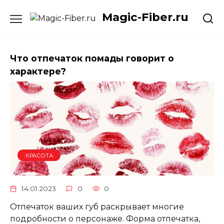
Skip
Magic-Fiber.ru
to
content
Что отпечаток помады говорит о
характере?
КРАСОТА
14.01.2023
0
0
Отпечаток ваших губ раскрывает многие
подробности о персонаже. Форма отпечатка,