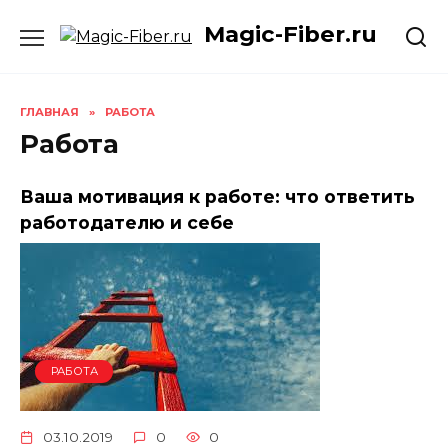
Skip
Magic-Fiber.ru
to
content
ГЛАВНАЯ
»
РАБОТА
Работа
Ваша мотивация к работе: что ответить
работодателю и себе
РАБОТА
03.10.2019
0
0