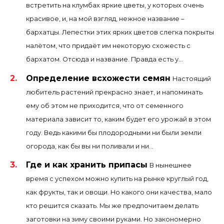
встретить на клумбах яркие цветы, у которых очень
красивое, и, на мой взгляд, нежное название –
бархатцы. Лепестки этих ярких цветов слегка покрыты
налётом, что придаёт им некоторую схожесть с
бархатом. Отсюда и название. Правда есть у...
Определение всхожести семян
Настоящий
любитель растений прекрасно знает, и напоминать
ему об этом не приходится, что от семенного
материала зависит то, каким будет его урожай в этом
году. Ведь какими бы плодородными ни были земли
огорода, как бы вы ни поливали и ни...
Где и как хранить припасы
В нынешнее
время с успехом можно купить на рынке круглый год,
как фрукты, так и овощи. Но какого они качества, мало
кто решится сказать. Мы же предпочитаем делать
заготовки на зиму своими руками. Но закономерно