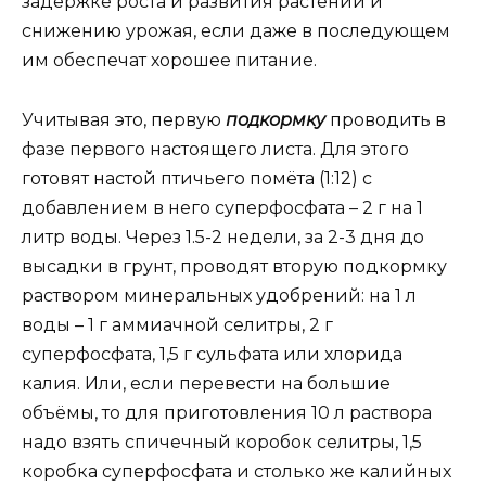
задержке роста и развития растений и
снижению урожая, если даже в последующем
им обеспечат хорошее питание.
Учитывая это, первую
подкормку
проводить в
фазе первого настоящего листа. Для этого
готовят настой птичьего помёта (1:12) с
добавлением в него суперфосфата – 2 г на 1
литр воды. Через 1.5-2 недели, за 2-3 дня до
высадки в грунт, проводят вторую подкормку
раствором минеральных удобрений: на 1 л
воды – 1 г аммиачной селитры, 2 г
суперфосфата, 1,5 г сульфата или хлорида
калия. Или, если перевести на большие
объёмы, то для приготовления 10 л раствора
надо взять спичечный коробок селитры, 1,5
коробка суперфосфата и столько же калийных