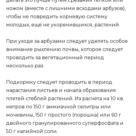
делать это лучше путём срезания тяпкой или
ножом (вместе с лишними всходами арбузов),
чтобы не повредить корневую систему
молодых, ещё не укоренившихся, растений.
При уходе за арбузами следует уделять особое
внимание рыхлению почвы, которое следует
проводить за вегетационный период
несколько раз.
Подкормку следует проводить в период
нарастания листьев и начала образования
плетей-стеблей растений. Из расчёта на 10 кв.
метров по 150 г аммиачной селитры или
мочевины, 150 г простого (порошка) или 60 г
двойного гранулированного суперфосфата и
50 г калийной соли.