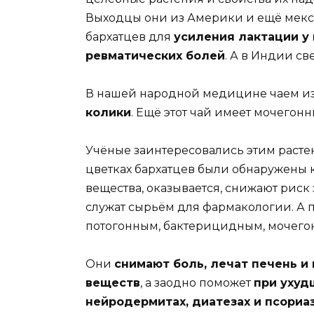
Выходцы они из Америки и ещё мек
бархатцев для
усиления лактации у
ревматических болей
. А в Индии с
В нашей народной медицине чаем из
колики
. Ещё этот чай имеет мочегон
Учёные заинтересовались этим растен
цветках бархатцев были обнаружены к
вещества, оказывается, снижают риск
служат сырьём для фармакологии. А п
потогонным, бактерицидным, мочего
Они
снимают боль, лечат печень и
веществ
, а заодно поможет
при ухуд
нейродермитах, диатезах и псориаз