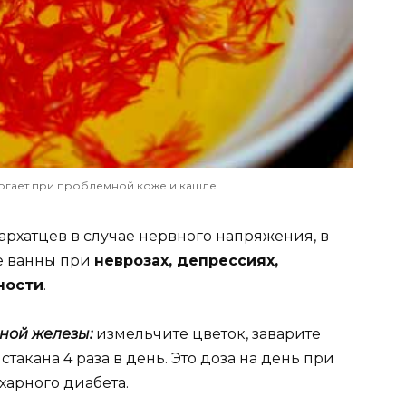
огает при проблемной коже и кашле
архатцев в случае нервного напряжения, в
ие ванны при
неврозах, депрессиях,
ности
.
ной железы:
измельчите цветок, заварите
такана 4 раза в день. Это доза на день при
арного диабета.