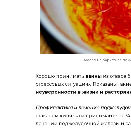
Масло из бархатцев пом
Хорошо принимать
ванны
из отвара б
стрессовых ситуациях. Показаны так
неуверенности в жизни и растерян
Профилактика и лечение поджелудоч
стаканом кипятка и принимайте по ¼ с
лечении поджелудочной железы и сах