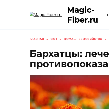
Skip
Magic-
to
content
Fiber.ru
ГЛАВНАЯ
»
УЮТ
»
ДОМАШНЕЕ ХОЗЯЙСТВО
»
Бархатцы: леч
противопоказ