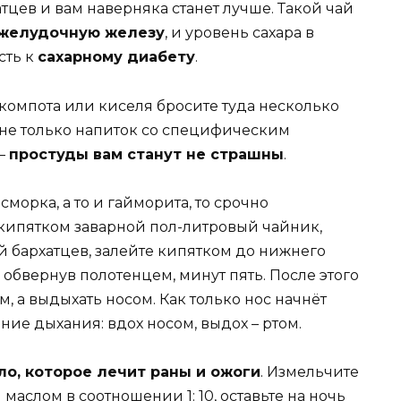
тцев и вам наверняка станет лучше. Такой чай
желудочную железу
, и уровень сахара в
сть к
сахарному диабету
.
компота или киселя бросите туда несколько
 не только напиток со специфическим
 –
простуды вам станут не страшны
.
сморка, а то и гайморита, то срочно
 кипятком заварной пол-литровый чайник,
й бархатцев, залейте кипятком до нижнего
 обвернув полотенцем, минут пять. После этого
м, а выдыхать носом. Как только нос начнёт
ие дыхания: вдох носом, выдох – ртом.
ло, которое лечит раны и ожоги
. Измельчите
аслом в соотношении 1: 10, оставьте на ночь