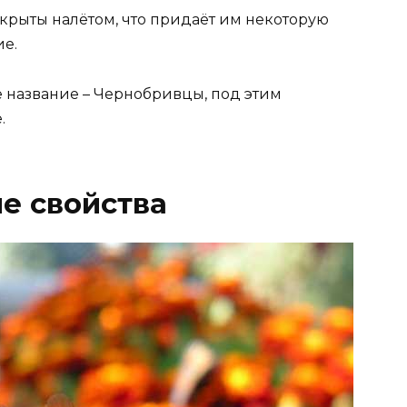
окрыты налётом, что придаёт им некоторую
ие.
е название – Чернобривцы, под этим
.
е свойства