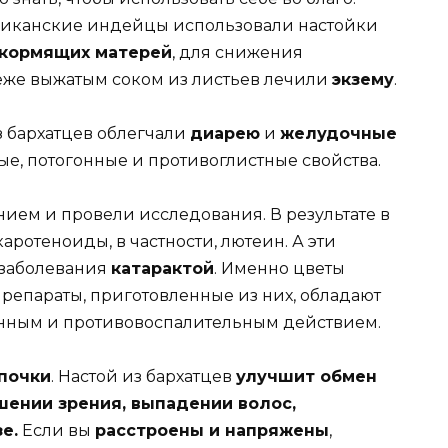
сиканские индейцы использовали настойки
 кормящих матерей
, для снижения
веже выжатым соком из листьев лечили
экзему
.
 бархатцев облегчали
диарею
и
желудочные
ные, потогонные и противоглистные свойства.
ием и провели исследования. В результате в
аротеноиды, в частности, лютеин. А эти
 заболевания
катарактой
. Именно цветы
репараты, приготовленные из них, обладают
нным и противовоспалительным действием.
 почки
. Настой из бархатцев
улучшит обмен
шении зрения, выпадении волос,
е.
Если вы
расстроены и напряжены
,