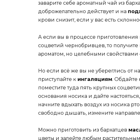
заварите себе ароматный чай из барха
доброжелательно действует и на
под
крови снизит, если у вас есть склонно
А если вы в процессе приготовления 
соцветий чернобривцев, то получите
ароматом, но целебными свойствами
Но если всё же вы не убереглись от на
приступайте к
ингаляциям
. Обдайте
поместите туда пять крупных соцвети
основания носика и дайте настояться,
начните вдыхать воздух из носика рто
свободно дышать, измените направлен
Можно приготовить из бархатцев
мас
цветы и залейте любым растительным м