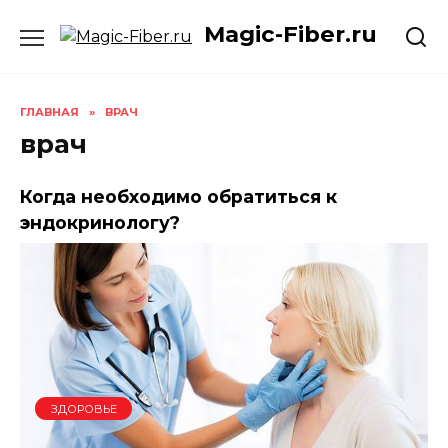
Skip
Magic-Fiber.ru
to
content
ГЛАВНАЯ
»
ВРАЧ
врач
Когда необходимо обратиться к
эндокринологу?
ЗДОРОВЬЕ